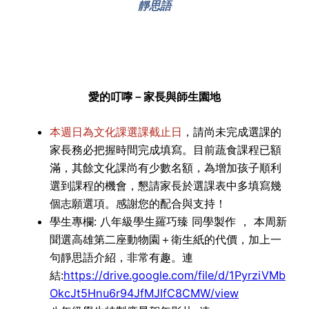
靜思語
愛的叮嚀－家長與師生園地
本週日為文化課選課截止日
，請尚未完成選課的
家長務必把握時間完成填寫。目前蔬食課程已額
滿，其餘文化課尚有少數名額，為增加孩子順利
選到課程的機會，懇請家長於選課表中多填寫幾
個志願選項。感謝您的配合與支持！
學生專欄: 八年級學生羅巧臻 同學製作 ， 本周新
聞選高雄第二座動物園＋衛生紙的代價，加上一
句靜思語介紹，非常有趣。連
結:
https://drive.google.com/file/d/1PyrziVMb
OkcJt5Hnu6r94JfMJIfC8CMW/view