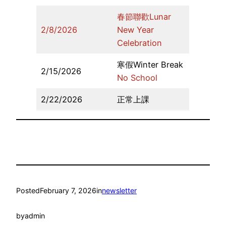
春節聯歡Lunar
2/8/2026
New Year
Celebration
寒假Winter Break
2/15/2026
No School
2/22/2026
正常上課
Posted
February 7, 2026
in
newsletter
by
admin