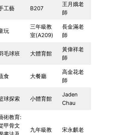
王月娥老
手工藝
B207
師
三年級教
長金滿老
童玩
室(A209)
師
黃偉祥老
羽毛球班
大體育館
師
高金花老
蔬食
大餐廳
師
Jaden
籃球探索
小體育館
Chau
藝術教育:
從甲骨文
九年級教
宋永麒老
學書法及