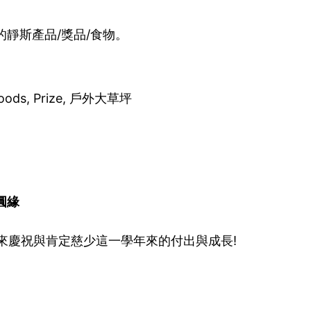
靜斯產品/獎品/食物。
, Foods, Prize, 戶外大草坪
。
圓緣
來慶祝與肯定慈少這一學年來的付出與成長!