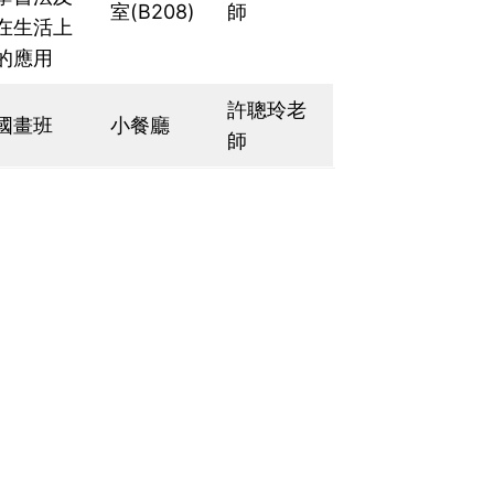
室(B208)
師
在生活上
的應用
許聰玲老
國畫班
小餐廳
師