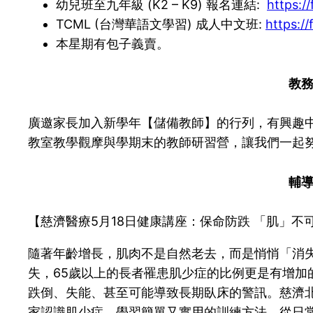
幼兒班至九年級 (K2 – K9) 報名連結:
https:/
TCML (台灣華語文學習) 成人中文班:
https:
本星期有包子義賣。
教
廣邀家長加入新學年【儲備教師】的行列，有興趣
教室教學觀摩與學期末的教師研習營，讓我們一起努
輔
【慈濟醫療5月18日健康講座：保命防跌 「肌」不
隨著年齡增長，肌肉不是自然老去，而是悄悄「消失
失，65歲以上的長者罹患肌少症的比例更是有增加
跌倒、失能、甚至可能導致長期臥床的警訊。慈濟
家認識肌少症、學習簡單又實用的訓練方法，從日