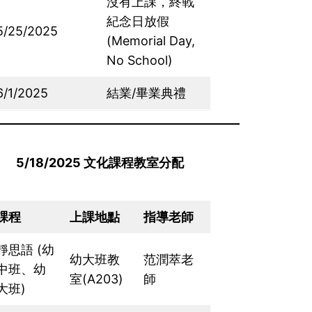
沒有上課，終戰
紀念日放假
5/25/2025
(Memorial Day,
No School)
6/1/2025
結業/畢業典禮
5/18/2025
文化課程教室分配
課程
上課地點
指導老師
靜思語 (幼
幼大班教
范潤萃老
中班、幼
室(A203)
師
大班)