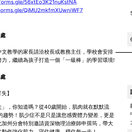
/forms.gle/56xtEo3K21nuKstNA
//forms.gle/QiMU2mkfmXUwniWF7
務處
中文教學的家長請洽校長或教務主任，學校會安排
力，繼續為孩子打造一個「一級棒」的學習環境!
導處
可失】
」，你知道嗎？從40歲開始，肌肉就在默默流
的趨勢！肌少症不是只是讓您感覺體力變差，更是
北加州分會特別邀請資深物理治療師申孺筠，帶大
常動作強化肌力，守住健康、穩住每一步！