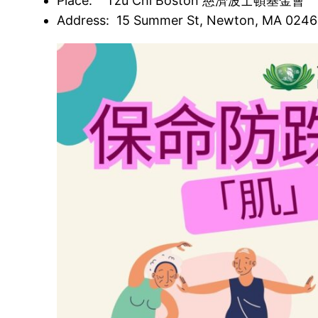
Place: Tzu Chi Boston 慈濟波士頓基金會
Address: 15 Summer St, Newton, MA 024