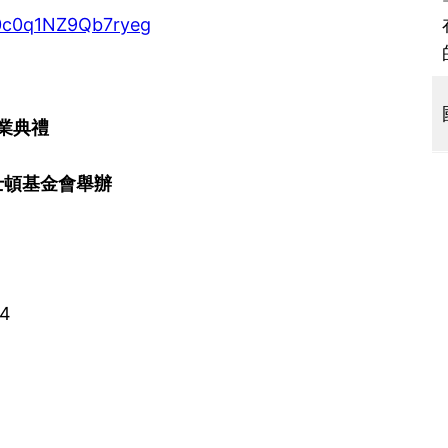
E0c0q1NZ9Qb7ryeg
畢業典禮
士頓基金會舉辦
64