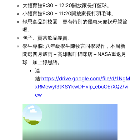
大體育館9:30 – 12:20開放家長打籃球。
小體育館9:30 – 11:20開放家長打羽毛球。
靜思食品到校園，更有特別的優惠來慶祝母親節
喔。
包子、貢茶飲品義賣。
學生專欄: 八年級學生陳牧言同學製作，本周新
聞選四月穀雨＋高雄咖啡貓咪店＋NASA重返月
球，加上靜思語。
連
結:
https://drive.google.com/file/d/1NgM
xRMewyI3tKSYkwDHvIp_ebuOErXQ2/vi
ew