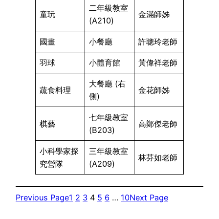
二年級教室
童玩
金滿師姊
(A210)
國畫
小餐廳
許聰玲老師
羽球
小體育館
黃偉祥老師
大餐廳 (右
蔬食料理
金花師姊
側)
七年級教室
棋藝
高鄭傑老師
(B203)
小科學家探
三年級教室
林芬如老師
究營隊
(A209)
Previous Page
1
2
3
4
5
6
…
10
Next Page